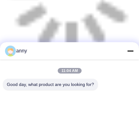
anny
11:04 AM
Good day, what product are you looking for?
Shanghai Yixin Chemical Co., Ltd.
info@yixinchemical.com
86-21-59159725
Aucun .818 Tianzhu Rd, sect