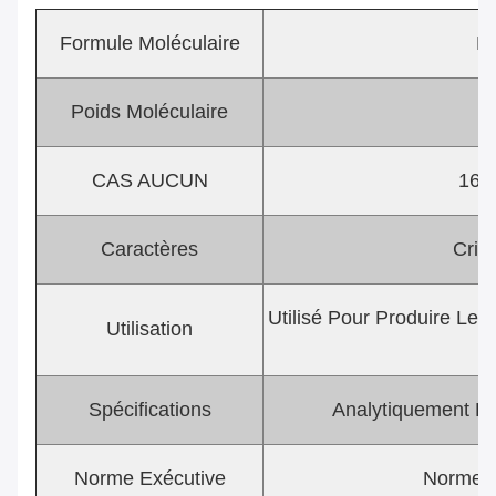
Formule Moléculaire
K
Poids Moléculaire
2
CAS AUCUN
169
Caractères
Crist
Utilisé Pour Produire Le T
Utilisation
M
Spécifications
Analytiquement P
Norme Exécutive
Norme D