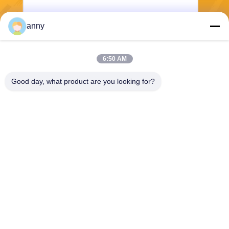
anny
Envoyer
6:50 AM
Good day, what product are you looking for?
Shanghai Yixin Chemical Co., Ltd.
info@yixinchemical.com
86-21-59159725
Aucun .818 Tianzhu Rd, sect
eur de Jiading, Changhaï, C
hine