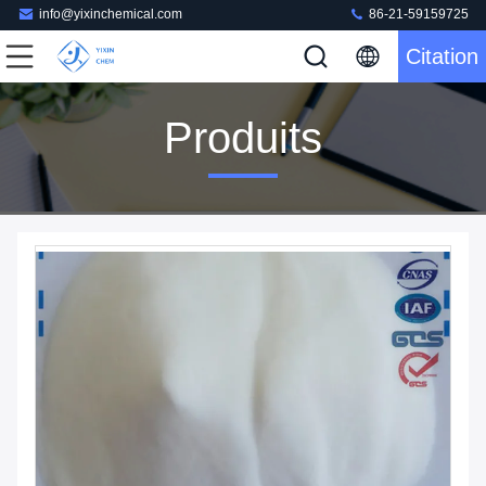
info@yixinchemical.com
86-21-59159725
Citation
Produits