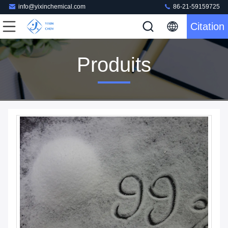
info@yixinchemical.com
86-21-59159725
Citation
Produits