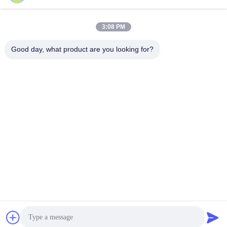
Envoyer
3:08 PM
Good day, what product are you looking for?
Shanghai Yixin Chemical Co., Ltd.
info@yixinchemical.com
86-21-59159725
Aucun .818 Tianzhu Rd, sect
eur de Jiading, Changhaï, C
hine
Bonne qualité de la Chine Sels de nitrate Fournisseur. © de Copyright 2026
yixinchemical.com . Tous droits réservés.