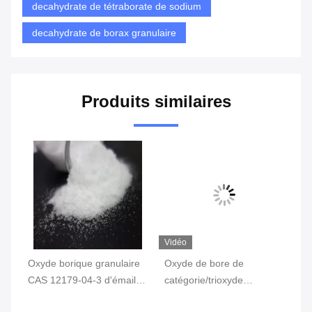
decahydrate de tétraborate de sodium
decahydrate de borax granulaire
Produits similaires
Vidéo
Vi
Oxyde borique granulaire
Oxyde de bore de
Ox
CAS 12179-04-3 d'émail
catégorie/trioxyde
Cr
3-
d'agriculture soluble dans
industriels CAS 1303-86-2
bl