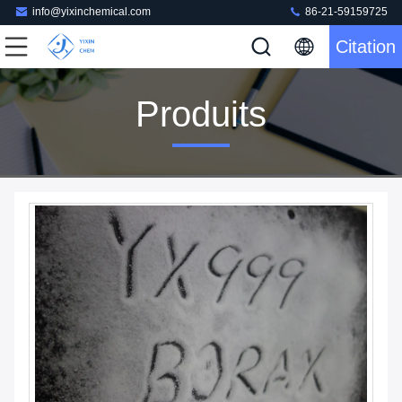
info@yixinchemical.com
86-21-59159725
Citation
Produits