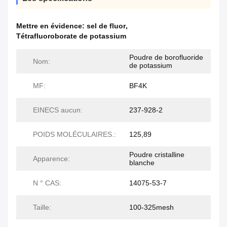
Mettre en évidence:
sel de fluor
,
Tétrafluoroborate de potassium
Poudre de borofluoride
Nom:
de potassium
MF:
BF4K
EINECS aucun:
237-928-2
POIDS MOLÉCULAIRES.:
125,89
Poudre cristalline
Apparence:
blanche
N ° CAS:
14075-53-7
Taille:
100-325mesh