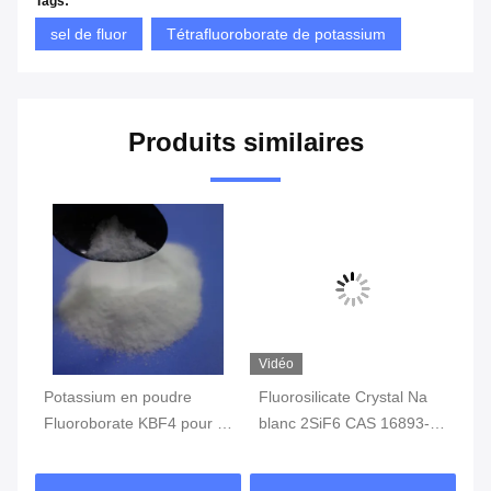
Tags:
sel de fluor
Tétrafluoroborate de potassium
Produits similaires
Vidéo
Potassium en poudre
Fluorosilicate Crystal Na
Fl
ium
Fluoroborate KBF4 pour le
blanc 2SiF6 CAS 16893-
po
traitement de surface
85-9 de sodium de la
fo
métallique
grande pureté 99%
al