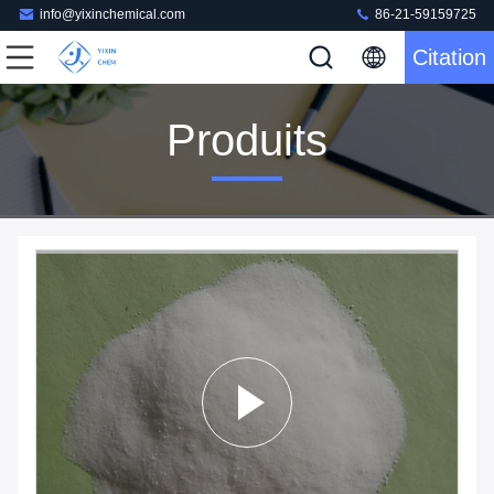
info@yixinchemical.com
86-21-59159725
Citation
Produits