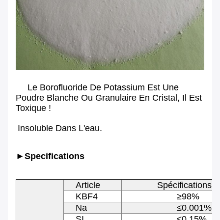
Le Borofluoride De Potassium Est Une
Poudre Blanche Ou Granulaire En Cristal,
Il Est
Toxique !
Insoluble Dans L'eau.
►Specifications
Article
Spécifications
KBF4
≥98%
Na
≤0.001%
SI
≤0.15%