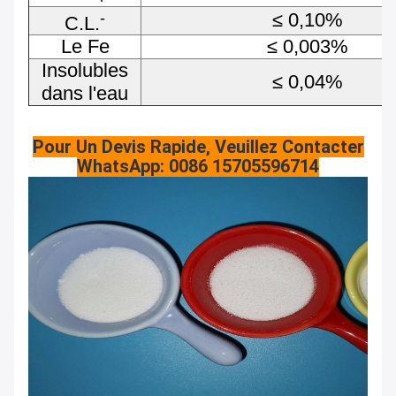
-
≤ 0,10%
C.L.
Le Fe
≤ 0,003%
Insolubles
≤ 0,04%
dans l'eau
Pour Un Devis Rapide, Veuillez Contacter
WhatsApp: 0086 15705596714