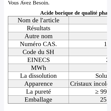
Vous Avez Besoin.
Acide borique de qualité pha
Nom de l'article
Résultats
Autre nom
Numéro CAS.
10
Code du SH
EINECS
2
MWh
La dissolution
Solubl
Apparence
Cristaux incolo
La pureté
≥ 99,
Emballage
25 