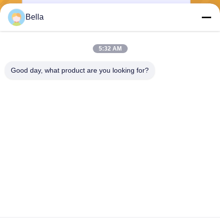
Bella
Envoyer
5:32 AM
Good day, what product are you looking for?
Shanghai Yixin Chemical Co., Ltd.
info@yixinchemical.com
86-21-59159725
Aucun .818 Tianzhu Rd, sect
eur de Jiading, Changhaï, C
hine
Bonne qualité de la Chine Sels de nitrate Fournisseur. © de Copyright 2026