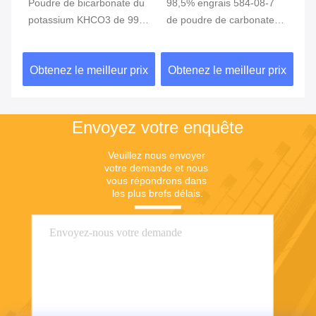
Poudre de bicarbonate du
98,5% engrais 584-08-7
Bi
m3
potassium KHCO3 de 99%
de poudre de carbonate
de
pour l'additif
de potassium
ut
qu
ix
Obtenez le meilleur prix
Obtenez le meilleur prix
Ob
pe
Envoyez votre enquête
Veuillez nous envoyer 
votre demande et nous 
vous répondrons dans 
les plus brefs délais.