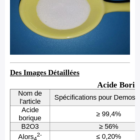
Des Images Détaillées
Acide Boriq
Nom de
Spécifications pour Demost
l'article
Acide
≥ 99,4%
borique
B2O3
≥ 56%
2-
≤ 0,20%
Alors
4