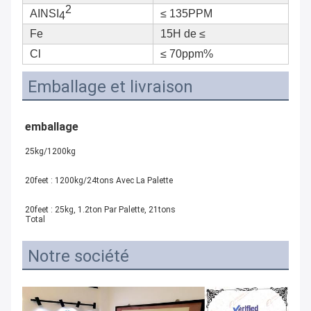
2
AINSI
≤ 135PPM
4
Fe
15H de ≤
Cl
≤ 70ppm%
Emballage et livraison
emballage
25kg/1200kg
20feet : 1200kg/24tons Avec La Palette
20feet : 25kg, 1.2ton Par Palette, 21tons 
Total
Notre société