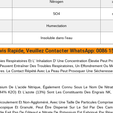
Nitrogen
SO4
Humectation
Insoluble dans l'eau
vis Rapide, Veuillez Contacter WhatsApp: 0086 
 Voies Respiratoires Et L' Inhalation D' Une Concentration Élevée Peu
uvent Entraîner Des Troubles Respiratoires, Un Effondrement Ou Même
es. Le Contact Répété Avec La Peau Peut Provoquer Une Sécheresse,
sium De L'acide Nitrique, Également Connu Sous Le Nom De Nitrate
m (44% K2O) Et L'azote (13%) Sont Les Constituants Des Engrais N
D'écoulement Et Non-Aggloméré, Avec Une Taille De Particules Comprise
copique Et Granulé, Peut Être Dispersé Sur Le Sol Par Des Camion
e Fait Pas De GâteauLe Nitrate De Potassium Est Fabriqué Par Réac