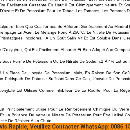
te Facilement Cassante En Haut.Il Est Chimiquement Neutre Et So
e D'azote Et De Potassium Pour Le Tabac, Les Tomates, Les Pommes De
 Salpetre, Bien Que Ces Termes Se Réfèrent Généralement Au Minéral 
 Trempage En Acier. Le Mélange Fond À 250°C. Le Nitrate De Potassium
rismatiques Incolores.Il A Un Goût Salin Vif Et Est Soluble Dans L'
é D'oxygène, Qui Est Facilement Absorbé Et Bien Adapté Aux Composé
 Sous Forme De Potassium Ou De Nitrate De Sodium.2 À 4% Est Suffis
 À La Place De L'oxyde De Potassium, Mais, En Raison De Son Coût
D'un Feldspath De Potasse SuffisantDans Ce Cas, L'oxyde De Potass
tion
Elle Est Utilisée Comme Inhibiteur De La Rouille, Pour La Rég
2
e Est Principalement Utilisé Pour Le Renforcement Chimique Du Ve
e Et La Brillance Du VerreLe Nitrate De Potassium Peut Être Utilis
ité De Résister À La Chute.
vis Rapide, Veuillez Contacter WhatsApp: 0086 