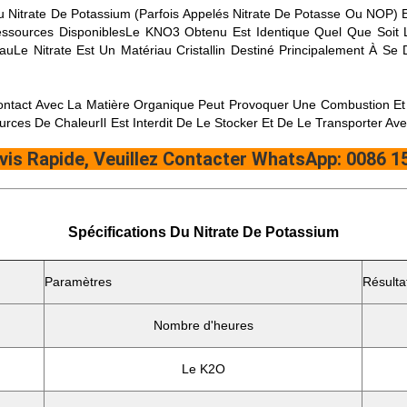
 Nitrate De Potassium (parfois Appelés Nitrate De Potasse Ou NOP)
essources DisponiblesLe KNO3 Obtenu Est Identique Quel Que Soit 
e Nitrate Est Un Matériau Cristallin Destiné Principalement À Se
ontact Avec La Matière Organique Peut Provoquer Une Combustion Et 
urces De ChaleurIl Est Interdit De Le Stocker Et De Le Transporter Av
vis Rapide, Veuillez Contacter WhatsApp: 0086 
Spécifications Du Nitrate De Potassium
Paramètres
Résulta
Nombre d'heures
Le K2O