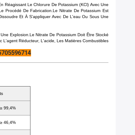
 En Réagissant Le Chlorure De Potassium (KCl) Avec Une
Le Procédé De Fabrication.Le Nitrate De Potassium Est
 Dissoudre Et À S'appliquer Avec De L'eau Ou Sous Une
Une Explosion.le Nitrate De Potassium Doit Être Stocké
ec L'agent Réducteur, L'acide, Les Matières Combustibles
15705596714
ts
≥ 99,4%
≥ 46,4%