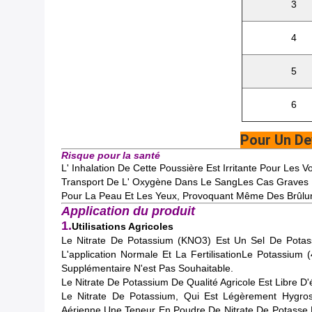
3
4
5
6
Pour Un De
Risque pour la santé
L' Inhalation De Cette Poussière Est Irritante Pour Les
Transport De L' Oxygène Dans Le SangLes Cas Graves Pe
Pour La Peau Et Les Yeux, Provoquant Même Des Brûlur
Application du produit
1.
Utilisations Agricoles
Le Nitrate De Potassium (KNO3) Est Un Sel De Potas
L'application Normale Et La FertilisationLe Potassiu
Supplémentaire N'est Pas Souhaitable.
Le Nitrate De Potassium De Qualité Agricole Est Libre 
Le Nitrate De Potassium, Qui Est Légèrement Hygros
Aérienne.une Teneur En Poudre De Nitrate De Potasse N