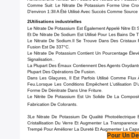
Comme Suit: Le Nitrate De Potassium Forme Une Croû
D'environ 1:3Il A Été Utilisé Avec Succès Comme Sourc
2Utilisations industrielles
Le Nitrate De Potassium Est Également Appelé Nitre Et
Et De Nitrate De Sodium Est Utilisé Pour Les Bains De
Le Nitrate De Sodium.Il Se Trouve Dans Des Cristaux P
Fusion Est De 337°C.
Le Nitrate De Potassium Contient Un Pourcentage Élev
Signalisation..
La Plupart Des Émaux Contiennent Des Agents Oxydants
Plupart Des Opérations De Fusion.
Dans Les Glaçures, Il Est Parfois Utilisé Comme Flux
Feu.Lorsque Les Conditions Empêchent L'utilisation 
Forme De Dénitrate Dans Une Friture.
Le Nitrite De Potassium Est Un Solide De La Composi
Fabrication De Colorants.
3Le Nitrate De Potassium De Qualité Photoélectriqu
Cristallisation Du Verre Et Augmenter La Transparenc
Trempé Pour Améliorer La Dureté Et Augmenter La Capac
Pour Un De