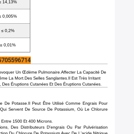
≥ 14,13%
≤ 0,005%
≤ 0,2%
≤ 0,01%
15705596714
t Provoquer Un Œdème Pulmonaire.affecter La Capacité De
 La Mort.Des Selles Sanglantes.Il Est Très Irritant
 Des Éruptions Cutanées Et Des Éruptions Cutanées.
 De Potasse.Il Peut Être Utilisé Comme Engrais Pour
K, Qui Servent De Source De Potassium, Où Le Chlorure
 Entre 1500 Et 400 Microns.
s, Des Distributeurs D'engrais Ou Par Pulvérisation
tion Du Chlorure De Potassium Avec De L'acide Nitrique