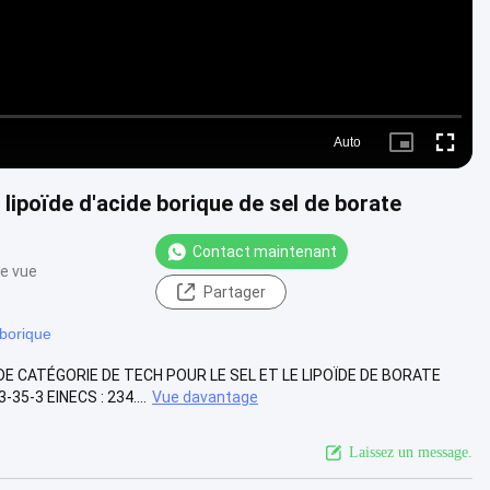
Auto
Picture-
Fullscre
in-
Picture
 lipoïde d'acide borique de sel de borate
Contact maintenant
de vue
Partager
 borique
DE CATÉGORIE DE TECH POUR LE SEL ET LE LIPOÏDE DE BORATE
-35-3 EINECS : 234....
Vue davantage
Laissez un message.