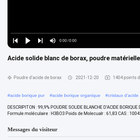
Loaded
:
0%
0:00
/
0:00
Play
Play
Play
Mute
Current
Duration
next
next
Acide solide blanc de borax, poudre matérielle
Time
Poudre d'acide de borax
2021-12-20
1404 points 
#
acide borique pur
#
acide borique organique
#
cristaux d'acide
DESCRIPITON : 99,9% POUDRE SOLIDE BLANCHE D'ACIDE BORIQUE 
Formule moléculaire : H3BO3 Poids de Molecualr : 61,83 CAS : 10043
Messages du visiteur