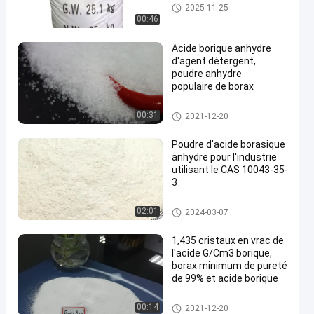
Poudre d'acide de borax
2025-11-25
00:46
Acide borique anhydre
d'agent détergent,
poudre anhydre
populaire de borax
en
Poudre d'acide de borax
00:31
2021-12-20
Poudre d'acide borasique
anhydre pour l'industrie
utilisant le CAS 10043-35-
3
Poudre d'acide de borax
02:01
2024-03-07
1,435 cristaux en vrac de
l'acide G/Cm3 borique,
borax minimum de pureté
de 99% et acide borique
Poudre d'acide de borax
00:14
2021-12-20