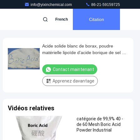
info@yixinchemical.com
86-21-59159725
Citation
French
Acide solide blanc de borax, poudre
matérielle lipoïde d'acide borique de sel de
borate
Contact maintenant
Apprenez davantage
Vidéos relatives
catégorie de 99,9% 40 -
de 60 Mesh Boric Acid
Powder Industrial