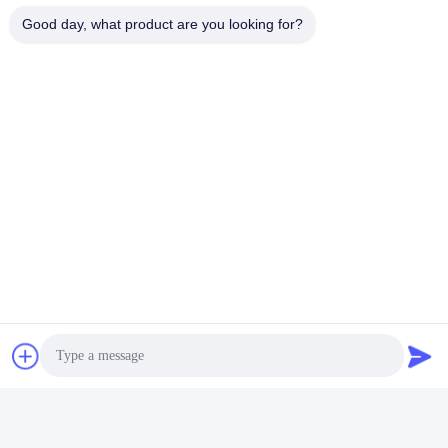
Envoyez votre enquête
Good day, what product are you looking for?
Veuillez nous envoyer 
votre demande et nous 
vous répondrons dans 
les plus brefs délais.
Envoyer