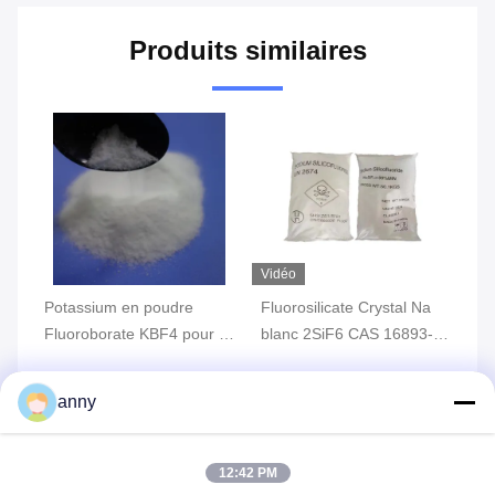
Produits similaires
Vidéo
Potassium en poudre
Fluorosilicate Crystal Na
Fl
ium
Fluoroborate KBF4 pour le
blanc 2SiF6 CAS 16893-
po
traitement de surface
85-9 de sodium de la
fo
métallique
grande pureté 99%
al
anny
ix
Obtenez le meilleur prix
Obtenez le meilleur prix
Ob
12:42 PM