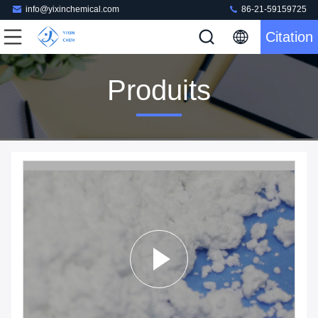
info@yixinchemical.com
86-21-59159725
Citation
Produits