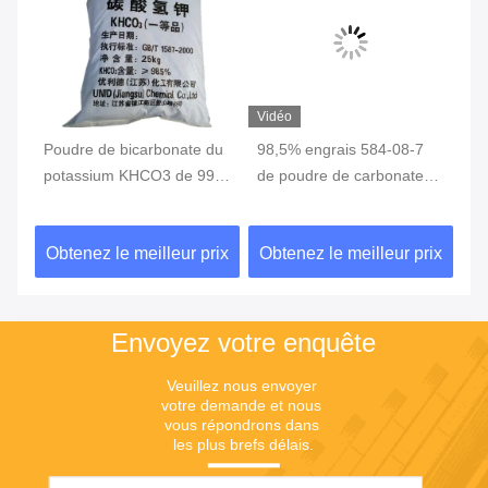
Vidéo
Poudre de bicarbonate du
98,5% engrais 584-08-7
Bi
m3
potassium KHCO3 de 99%
de poudre de carbonate
de
pour l'additif
de potassium
ut
qu
ix
Obtenez le meilleur prix
Obtenez le meilleur prix
Ob
pe
Envoyez votre enquête
Veuillez nous envoyer 
votre demande et nous 
vous répondrons dans 
les plus brefs délais.