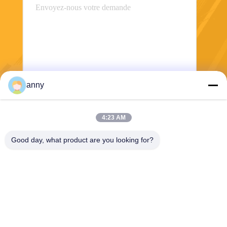
anny
Envoyer
4:23 AM
Good day, what product are you looking for?
Shanghai Yixin Chemical Co., Ltd.
info@yixinchemical.com
86-21-59159725
Aucun .818 Tianzhu Rd, sect