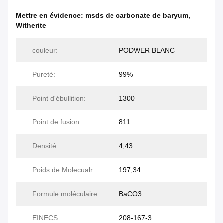
Mettre en évidence:
msds de carbonate de baryum
,
Witherite
couleur:
PODWER BLANC
Pureté:
99%
Point d'ébullition:
1300
Point de fusion:
811
Densité:
4,43
Poids de Molecualr:
197,34
Formule moléculaire ::
BaCO3
EINECS:
208-167-3