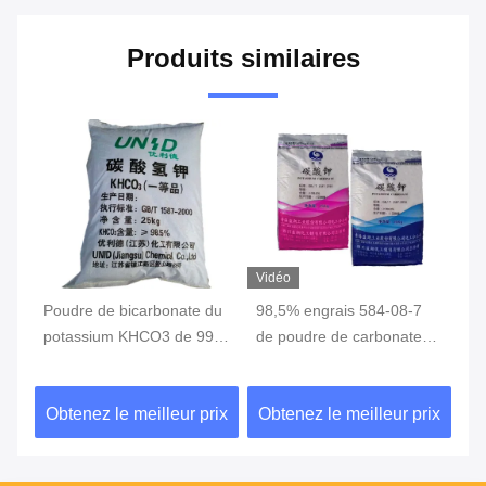
Produits similaires
Vidéo
Poudre de bicarbonate du
98,5% engrais 584-08-7
Bi
m3
potassium KHCO3 de 99%
de poudre de carbonate
de
pour l'additif
de potassium
ut
qu
ix
Obtenez le meilleur prix
Obtenez le meilleur prix
Ob
pe