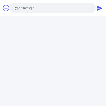
Envoyer
Photo
Shanghai Yixin Chemical Co., Ltd.
Video Call
info@yixinchemical.com
Audio Call
86-21-59159725
Aucun .818 Tianzhu Rd, sect
eur de Jiading, Changhaï, C
hine
Bonne qualité de la Chine Sels de nitrate Fournisseur. © de Copyright 2026
yixinchemical.com . Tous droits réservés.