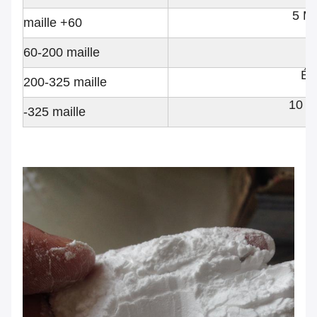
5 M
maille +60
6
60-200 maille
Équ
200-325 maille
10 
-325 maille