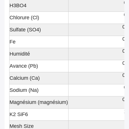
0
H3BO4
0
Chlorure (Cl)
0.
Sulfate (SO4)
0.
Fe
0.
Humidité
0.
Avance (Pb)
0.
Calcium (Ca)
0
Sodium (Na)
0.
Magnésium (magnésium)
1
K2 SiF6
Mesh Size