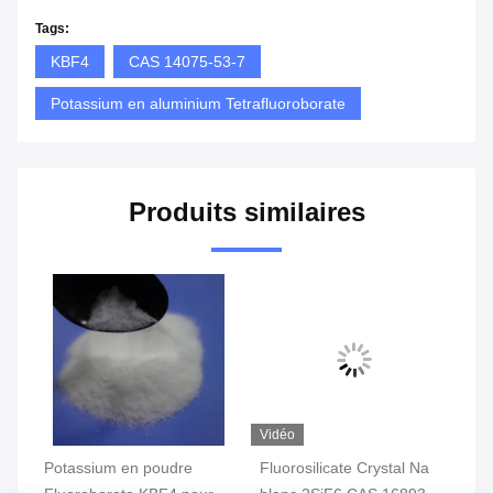
Tags:
KBF4
CAS 14075-53-7
Potassium en aluminium Tetrafluoroborate
Produits similaires
Vidéo
Potassium en poudre
Fluorosilicate Crystal Na
Fl