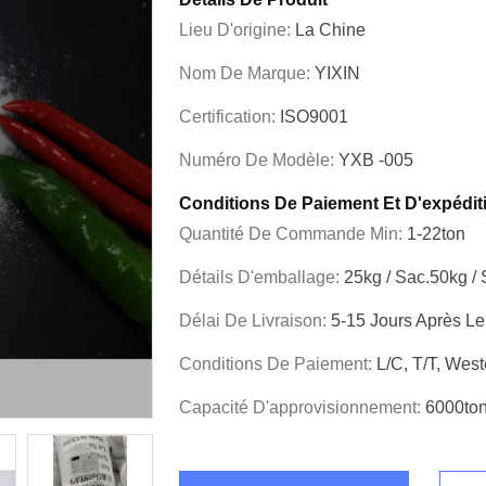
Lieu D'origine:
La Chine
Nom De Marque:
YIXIN
Certification:
ISO9001
Numéro De Modèle:
YXB -005
Conditions De Paiement Et D'expédit
Quantité De Commande Min:
1-22ton
Détails D'emballage:
25kg / Sac.50kg /
Délai De Livraison:
5-15 Jours Après L
Conditions De Paiement:
L/C, T/T, Wes
Capacité D'approvisionnement:
6000ton