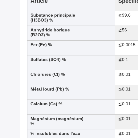
Article
Spécifi
Substance principale
≧99.6
(H3BO3) %
Anhydride borique
≧56
(B2O3) %
Fer (Fe) %
≦0.0015
Sulfates (SO4) %
≦0.1
Chlorures (Cl) %
≦0.01
Métal lourd (Pb) %
≦0.01
Calcium (Ca) %
≦0.01
Magnésium (magnésium)
≦0.01
%
% insolubles dans l'eau
≦0.01