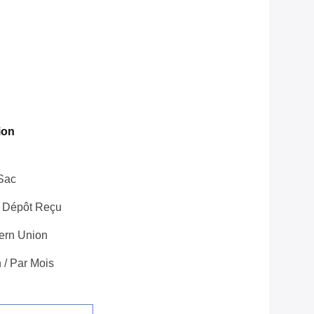
ion
 Sac
e Dépôt Reçu
tern Union
 / Par Mois