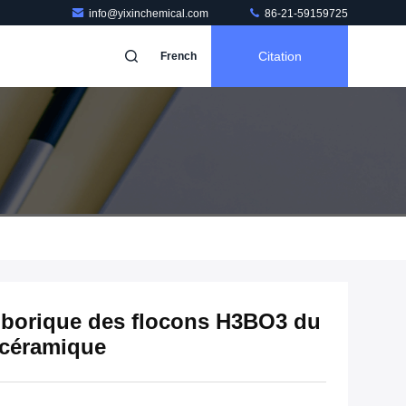
info@yixinchemical.com
86-21-59159725
Citation
French
e borique des flocons H3BO3 du
/céramique