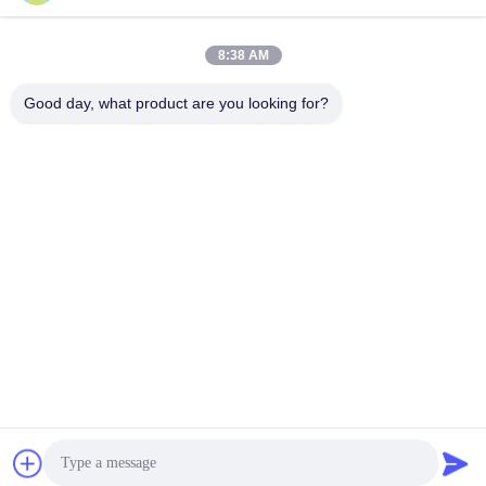
8:38 AM
Good day, what product are you looking for?
Envoyer
Shanghai Yixin Chemical Co., Ltd.
info@yixinchemical.com
86-21-59159725
Aucun .818 Tianzhu Rd, sect
eur de Jiading, Changhaï, C
hine