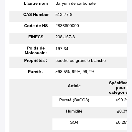
L'autre nom
Baryum de carbonate
CAS Number
513-77-9
Code de HS
2836600000
EINECS
208-167-3
Poids de
197,34
Molecualr :
Propriétés :
poudre ou granule blanche
Pureté :
≥98.5%, 99%, 99,2%
Spécificati
Article
pour la
catégorie f
Pureté (BaCO3)
≥99.2%
Humidité
≤0.3%
SO4
≤0.25%