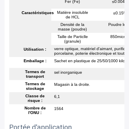
Fer (Fe)
≤0.004%
Matière insoluble
Caractéristiques
≤0.15%
de HCL
Densité de la
Poudre 
masse (poudre)
Taille de Particlle
850m
(granule)
verre optique, matériel d'aimant, purifica
Utilisation :
porcelaine, poterie électronique et toute 
Emballage :
Sachet en plastique de 25/50/1000 kilog
Termes de
sel inorganique
transport
Termes de
Magasin à la droite.
stockage
Classe de
6,1
risque :
Nombre de
1564
l'ONU :
Portée d'application