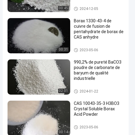
Barium Carbonate Powder
00:45
2024-12-05
Borax 1330-43-4 de
cuivre de fusion de
pentahydrate de borax de
CAS anhydre
Barium Carbonate Powder
00:31
2023-05-06
990,2% de pureté BaCO3
poudre de carbonate de
baryum de qualité
industrielle
Barium Carbonate Powder
02:01
2024-01-22
CAS 10043-35-3 H3BO3
Crystal Soluble Borax
Acid Powder
Barium Carbonate Powder
2023-05-06
00:14