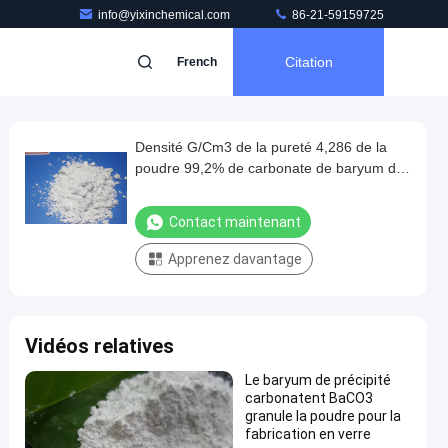
info@yixinchemical.com
86-21-59159725
Citation
French
Densité G/Cm3 de la pureté 4,286 de la
poudre 99,2% de carbonate de baryum de
grande pureté
Contact maintenant
Apprenez davantage
Vidéos relatives
Le baryum de précipité
carbonatent BaCO3
granule la poudre pour la
fabrication en verre