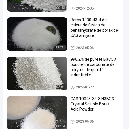
Barium Carbonate Powder
00:45
2024-12-05
Borax 1330-43-4 de
cuivre de fusion de
pentahydrate de borax de
CAS anhydre
Barium Carbonate Powder
00:31
2023-05-06
990,2% de pureté BaCO3
poudre de carbonate de
baryum de qualité
industrielle
Barium Carbonate Powder
02:01
2024-01-22
CAS 10043-35-3 H3BO3
Crystal Soluble Borax
Acid Powder
Barium Carbonate Powder
2023-05-06
00:14