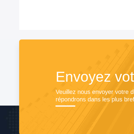
Envoyez vot
Veuillez nous envoyer votre 
répondrons dans les plus bref