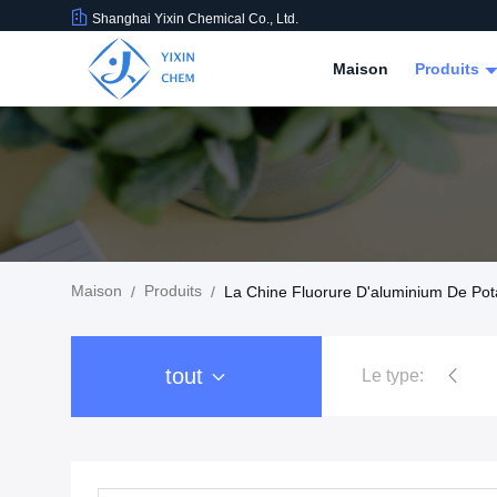
Shanghai Yixin Chemical Co., Ltd.
Maison
Produits
Maison
Produits
/
/
La Chine Fluorure D'aluminium De Po
tout
Le type:
Sels de nitrat