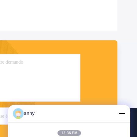
anny
Envoyer
12:36 PM