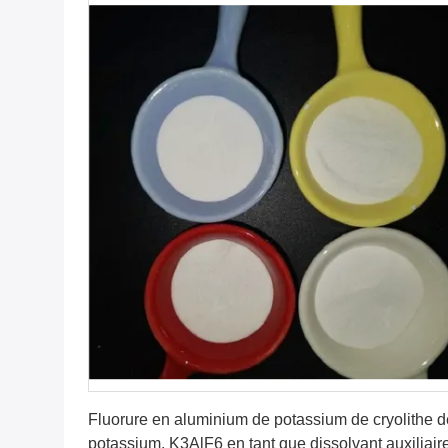
Obtenez le meilleur prix
Fluorure en aluminium de potassium de cryolithe d
potassium, K3AlF6 en tant que dissolvant auxiliair