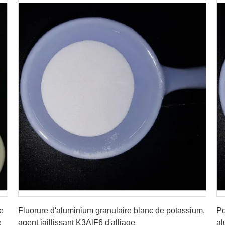
Obtenez le meilleur prix
e
Fluorure d'aluminium granulaire blanc de potassium,
Po
e
agent jaillissant K3AlF6 d'alliage
al