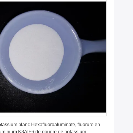
Obtenez le meilleur prix
tassium blanc Hexafluoroaluminate, fluorure en
uminium K3AlF6 de poudre de potassium