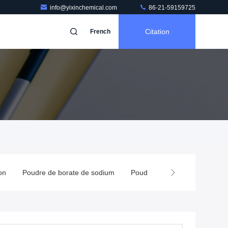
info@yixinchemical.com
86-21-59159725
Citation
French
on
Poudre de borate de sodium
Poudre d'acide de borax