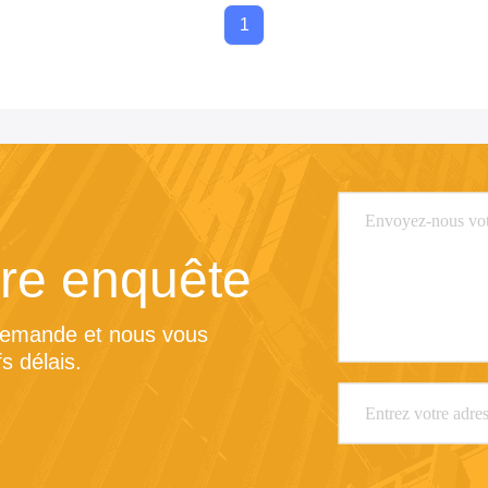
1
re enquête
demande et nous vous 
s délais.