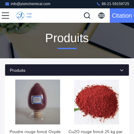
info@yixinchemical.com
86-21-59159725
Citation
Produits
Produits
Poudre rouge foncé Oxyde
Cu2O rouge foncé 25 kg par