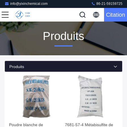
info@yixinchemical.com
86-21-59159725
Citation
Produits
Produits
Poudre blanche de
7681-57-4 Métabisulfite de