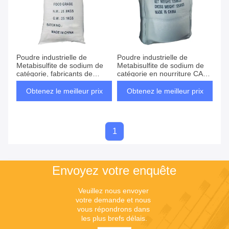
Poudre industrielle de
Poudre industrielle de
Metabisulfite de sodium de
Metabisulfite de sodium de
catégorie, fabricants de
catégorie en nourriture CAS
pyrosulfite de sodium
7681-57-4
Obtenez le meilleur prix
Obtenez le meilleur prix
1
Envoyez votre enquête
Veuillez nous envoyer 
votre demande et nous 
vous répondrons dans 
les plus brefs délais.