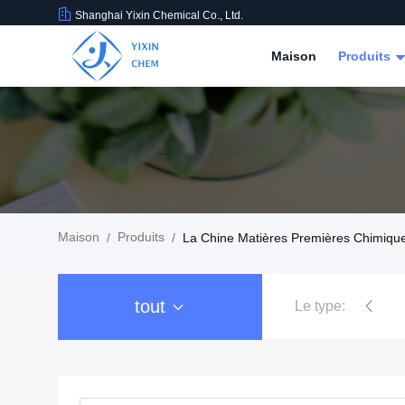
Shanghai Yixin Chemical Co., Ltd.
Maison
Produits
Maison
Produits
/
/
La Chine Matières Premières Chimiqu
tout
Le type:
Sels de nitrate
Sels